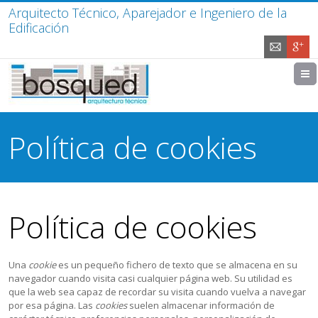
Arquitecto Técnico, Aparejador e Ingeniero de la
Edificación
Política de cookies
Política de cookies
Una
cookie
es un pequeño fichero de texto que se almacena en su
navegador cuando visita casi cualquier página web. Su utilidad es
que la web sea capaz de recordar su visita cuando vuelva a navegar
por esa página. Las
cookies
suelen almacenar información de